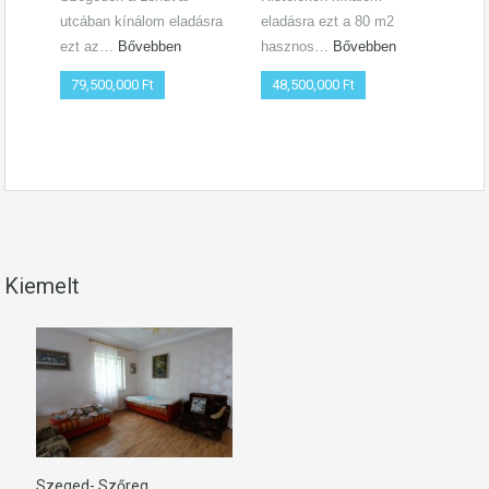
utcában kínálom eladásra
eladásra ezt a 80 m2
utcá
ezt az…
Bővebben
hasznos…
Bővebben
ezt
79,500,000 Ft
48,500,000 Ft
51
Kiemelt
Szeged- Szőreg