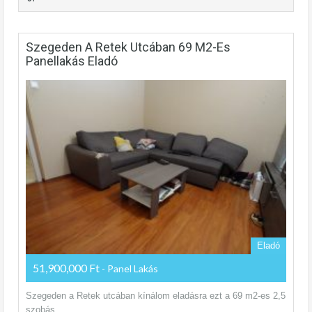
Szegeden A Retek Utcában 69 M2-Es
Panellakás Eladó
Eladó
51,900,000 Ft
- Panel Lakás
Szegeden a Retek utcában kínálom eladásra ezt a 69 m2-es 2,5
szobás,…