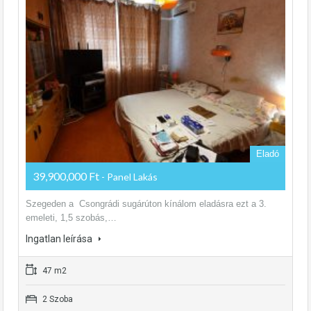
Eladó
39,900,000 Ft
- Panel Lakás
Szegeden a Csongrádi sugárúton kínálom eladásra ezt a 3.
emeleti, 1,5 szobás,…
Ingatlan leírása
47 m2
2 Szoba