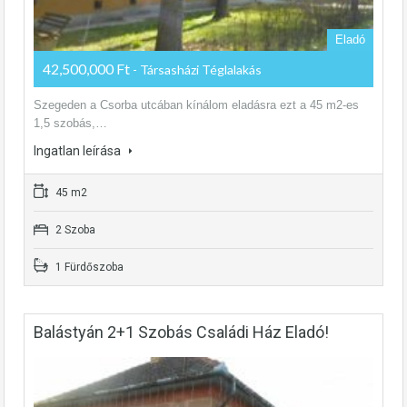
Eladó
42,500,000 Ft
- Társasházi Téglalakás
Szegeden a Csorba utcában kínálom eladásra ezt a 45 m2-es
1,5 szobás,…
Ingatlan leírása
45 m2
2 Szoba
1 Fürdőszoba
Balástyán 2+1 Szobás Családi Ház Eladó!