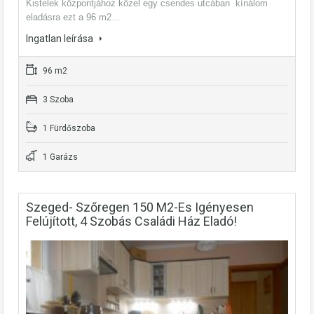
Kistelek központjához közel egy csendes utcában kínálom
eladásra ezt a 96 m2…
Ingatlan leírása
96 m2
3 Szoba
1 Fürdőszoba
1 Garázs
Szeged- Szőregen 150 M2-Es Igényesen
Felújított, 4 Szobás Családi Ház Eladó!