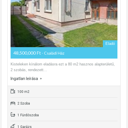
Eladó
48,500,000 Ft
- Családi Ház
Kisteleken kínálom eladásra ezt a 80 m2 hasznos alapterületű,
2 szobás, rendezett…
Ingatlan leírása
100 m2
2 Szoba
1 Fürdőszoba
1 Garázs