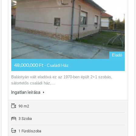
Eladó
48,000,000 Ft
- Családi Ház
Balástyán vált eladóvá ez az 1970-ben épült 2+1 szobás,
sátortetős családi ház,…
Ingatlan leírása
90 m2
3 Szoba
1 Fürdőszoba