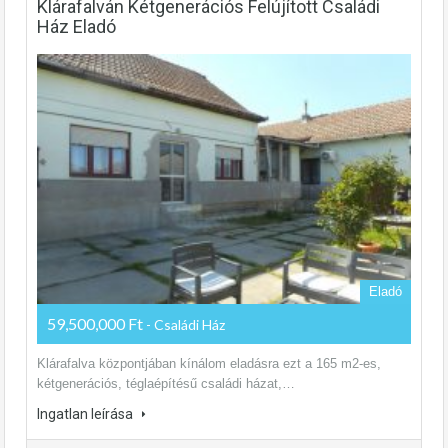
Klárafalván Kétgenerációs Felújított Családi
Ház Eladó
Eladó
59,500,000 Ft
- Családi Ház
Klárafalva központjában kínálom eladásra ezt a 165 m2-es,
kétgenerációs, téglaépítésű családi házat,…
Ingatlan leírása