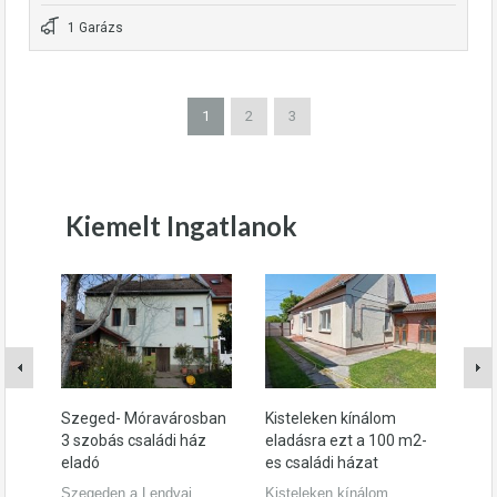
1 Garázs
1
2
3
Kiemelt Ingatlanok
Szeged- Móravárosban
Kisteleken kínálom
Sze
3 szobás családi ház
eladásra ezt a 100 m2-
utc
eladó
es családi házat
pan
Szegeden a Lendvai
Kisteleken kínálom
Sze