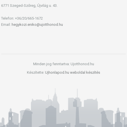
6771 Szeged-Szőreg, Újvilág u. 43.
Telefon: +36/20/665-1672
Email:
hegykozi.eniko@ujotthonod.hu
Minden jog fenntartva: Ujotthonod.hu
Készítette:
Ujhonlapod.hu weboldal készítés