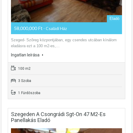
Eladó
58,000,000 Ft
- Családi Ház
Szeged- Szőreg központjában, egy csendes utcában kínálom
eladásra ezt a 100 m2-es,…
Ingatlan leírása
100 m2
3 Szoba
1 Fürdőszoba
Szegeden A Csongrádi Sgt-On 47 M2-Es
Panellakás Eladó