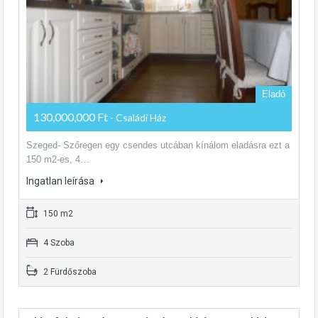
Eladó
130,000,000 Ft
- Családi Ház
Szeged- Szőregen egy csendes utcában kínálom eladásra ezt a
150 m2-es, 4…
Ingatlan leírása
150 m2
4 Szoba
2 Fürdőszoba