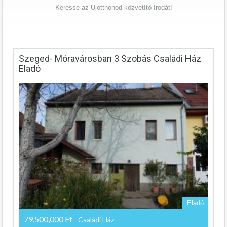
Keresse az Ujotthonod közvetítő Irodát!
Szeged- Móravárosban 3 Szobás Családi Ház
Eladó
Eladó
79,500,000 Ft
- Családi Ház