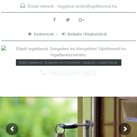
Email nekünk :
hegykozi.eniko@ujotthonod.hu
Kedvencek
Belépés / Regisztráció
Eladó ingatlanok Szegeden és környékén. Lakások, családi házak.
06/20/665-1672
Menu