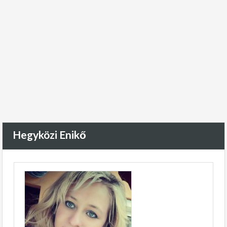
Hegyközi Enikő