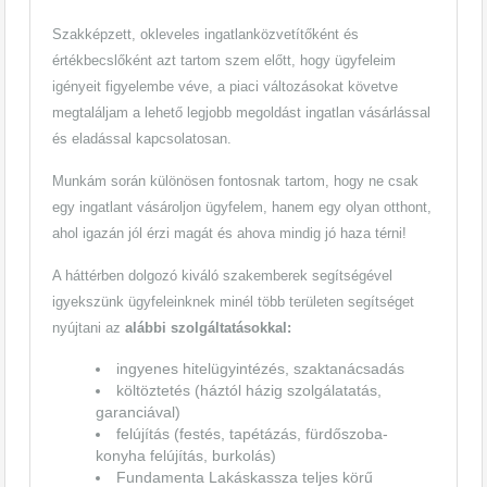
Szakképzett, okleveles ingatlanközvetítőként és
értékbecslőként azt tartom szem előtt, hogy ügyfeleim
igényeit figyelembe véve, a piaci változásokat követve
megtaláljam a lehető legjobb megoldást ingatlan vásárlással
és eladással kapcsolatosan.
Munkám során különösen fontosnak tartom, hogy ne csak
egy ingatlant vásároljon ügyfelem, hanem egy olyan otthont,
ahol igazán jól érzi magát és ahova mindig jó haza térni!
A háttérben dolgozó kiváló szakemberek segítségével
igyekszünk ügyfeleinknek minél több területen segítséget
nyújtani az
alábbi szolgáltatásokkal:
ingyenes hitelügyintézés, szaktanácsadás
költöztetés (háztól házig szolgálatatás,
garanciával)
felújítás (festés, tapétázás, fürdőszoba-
konyha felújítás, burkolás)
Fundamenta Lakáskassza teljes körű