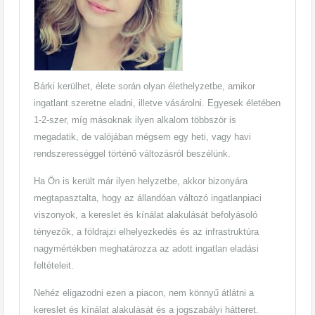
Bárki kerülhet, élete során olyan élethelyzetbe, amikor
ingatlant szeretne eladni, illetve vásárolni. Egyesek életében
1-2-szer, míg másoknak ilyen alkalom többször is
megadatik, de valójában mégsem egy heti, vagy havi
rendszerességgel történő változásról beszélünk.
Ha Ön is került már ilyen helyzetbe, akkor bizonyára
megtapasztalta, hogy az állandóan változó ingatlanpiaci
viszonyok, a kereslet és kínálat alakulását befolyásoló
tényezők, a földrajzi elhelyezkedés és az infrastruktúra
nagymértékben meghatározza az adott ingatlan eladási
feltételeit.
Nehéz eligazodni ezen a piacon, nem könnyű átlátni a
kereslet és kínálat alakulását és a jogszabályi hátteret.