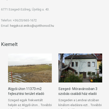
6771 Szeged-Szőreg, Újvilág u. 43.
Telefon: +36/20/665-1672
Email:
hegykozi.eniko@ujotthonod.hu
Kiemelt
Algyői úton 11373 m2
Szeged- Móravárosban 3
fejlesztési terület eladó
szobás családi ház eladó
Szeged egyik frekventált
Szegeden a Lendvai utcában
helyén az Algyői úton…
További
kínálom eladásra ezt…
További