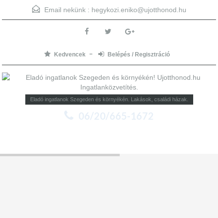
Email nekünk :
hegykozi.eniko@ujotthonod.hu
Kedvencek
Belépés / Regisztráció
Eladó ingatlanok Szegeden és környékén. Lakások, családi házak.
06/20/665-1672
Menu