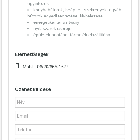
ügyintézés
konyhabútorok, beépített szekrények, egyéb
bútorok egyedi tervezése, kivitelezése
energetikai tanúsítvány
nyílászárók cseréje
épületek bontása, törmelék elszállítása
Elérhetőségek
Mobil : 06/20/665-1672
Üzenet küldése