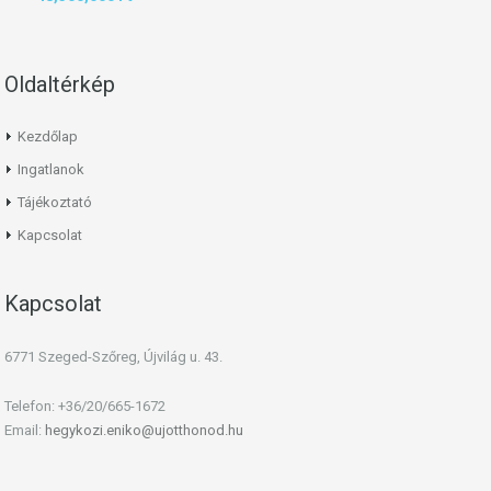
Oldaltérkép
Kezdőlap
Ingatlanok
Tájékoztató
Kapcsolat
Kapcsolat
6771 Szeged-Szőreg, Újvilág u. 43.
Telefon: +36/20/665-1672
Email:
hegykozi.eniko@ujotthonod.hu