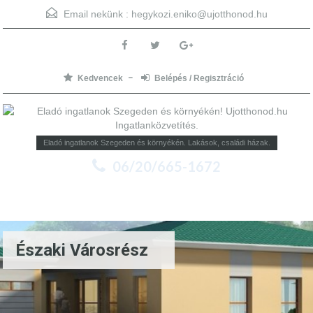
Email nekünk :
hegykozi.eniko@ujotthonod.hu
Kedvencek
Belépés / Regisztráció
Eladó ingatlanok Szegeden és környékén. Lakások, családi házak.
06/20/665-1672
Menu
Északi Városrész