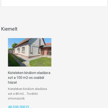
Kiemelt
Kisteleken kínálom eladásra
ezt a 100 m2-es családi
házat
Kisteleken kínálom eladásra
ezt a 80 m2…
További
információk
48,500,000 Ft