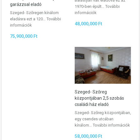
Balástyán vált eladóvá ez az
garázzsal eladó
1970-ben épült…
További
Szeged- Szőregen kínálom
információk
eladásra ezt a 120…
További
48,000,000 Ft
információk
75,900,000 Ft
Szeged- Szőreg
központjában 2,5 szobás
családi ház eladó
Szeged- Szőreg központjában,
egy csendes utcában
kínálom…
További információk
58,000,000 Ft