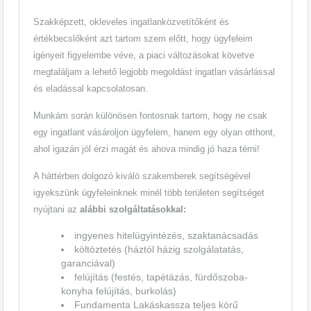
Szakképzett, okleveles ingatlanközvetítőként és
értékbecslőként azt tartom szem előtt, hogy ügyfeleim
igényeit figyelembe véve, a piaci változásokat követve
megtaláljam a lehető legjobb megoldást ingatlan vásárlással
és eladással kapcsolatosan.
Munkám során különösen fontosnak tartom, hogy ne csak
egy ingatlant vásároljon ügyfelem, hanem egy olyan otthont,
ahol igazán jól érzi magát és ahova mindig jó haza térni!
A háttérben dolgozó kiváló szakemberek segítségével
igyekszünk ügyfeleinknek minél több területen segítséget
nyújtani az
alábbi szolgáltatásokkal:
ingyenes hitelügyintézés, szaktanácsadás
költöztetés (háztól házig szolgálatatás,
garanciával)
felújítás (festés, tapétázás, fürdőszoba-
konyha felújítás, burkolás)
Fundamenta Lakáskassza teljes körű