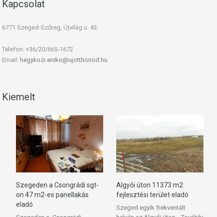
Kapcsolat
6771 Szeged-Szőreg, Újvilág u. 43.
Telefon: +36/20/665-1672
Email:
hegykozi.eniko@ujotthonod.hu
Kiemelt
Szegeden a Csongrádi sgt-
Algyői úton 11373 m2
on 47 m2-es panellakás
fejlesztési terület eladó
eladó
Szeged egyik frekventált