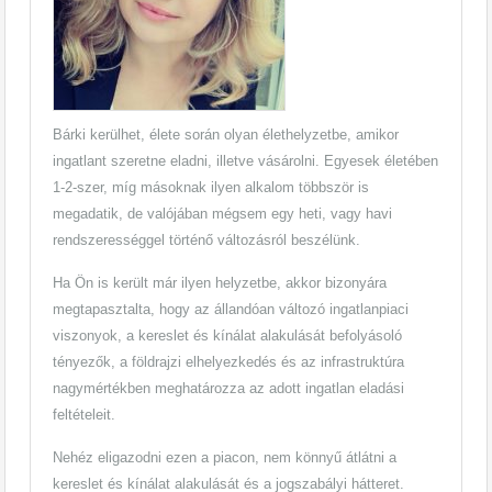
Bárki kerülhet, élete során olyan élethelyzetbe, amikor
ingatlant szeretne eladni, illetve vásárolni. Egyesek életében
1-2-szer, míg másoknak ilyen alkalom többször is
megadatik, de valójában mégsem egy heti, vagy havi
rendszerességgel történő változásról beszélünk.
Ha Ön is került már ilyen helyzetbe, akkor bizonyára
megtapasztalta, hogy az állandóan változó ingatlanpiaci
viszonyok, a kereslet és kínálat alakulását befolyásoló
tényezők, a földrajzi elhelyezkedés és az infrastruktúra
nagymértékben meghatározza az adott ingatlan eladási
feltételeit.
Nehéz eligazodni ezen a piacon, nem könnyű átlátni a
kereslet és kínálat alakulását és a jogszabályi hátteret.