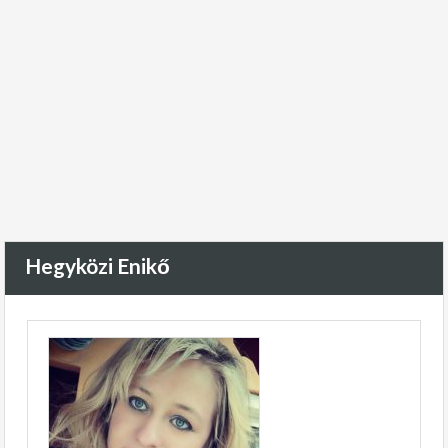
Hegyközi Enikő