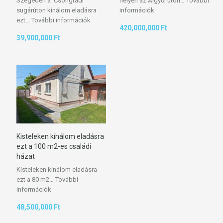
Szegeden a Csongrádi
helyén az Algyői úton…
További
sugárúton kínálom eladásra
információk
ezt…
További információk
420,000,000 Ft
39,900,000 Ft
Kisteleken kínálom eladásra
ezt a 100 m2-es családi
házat
Kisteleken kínálom eladásra
ezt a 80 m2…
További
információk
48,500,000 Ft