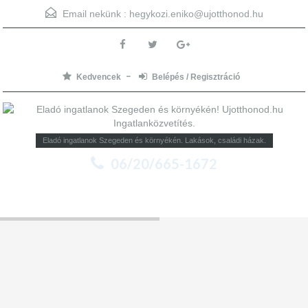
Email nekünk :
hegykozi.eniko@ujotthonod.hu
Kedvencek
Belépés / Regisztráció
Eladó ingatlanok Szegeden és környékén. Lakások, családi házak.
06/20/665-1672
Menu