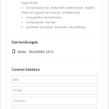
ügyintézés
konyhabútorok, beépített szekrények, egyéb
bútorok egyedi tervezése, kivitelezése
energetikai tanúsítvány
nyílászárók cseréje
épületek bontása, törmelék elszállítása
Elérhetőségek
Mobil : 06/20/665-1672
Üzenet küldése