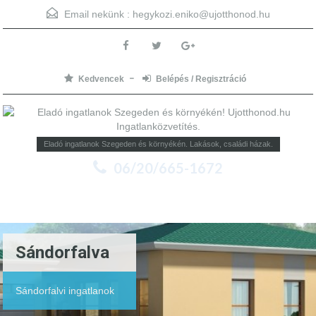
Email nekünk :
hegykozi.eniko@ujotthonod.hu
Kedvencek
Belépés / Regisztráció
Eladó ingatlanok Szegeden és környékén. Lakások, családi házak.
06/20/665-1672
Menu
Sándorfalva
Sándorfalvi ingatlanok