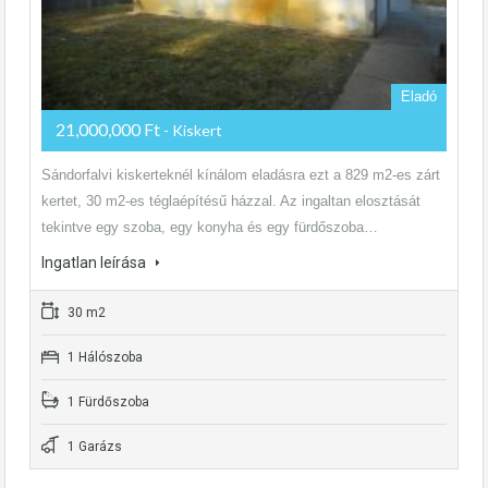
Eladó
21,000,000 Ft
- Kiskert
Sándorfalvi kiskerteknél kínálom eladásra ezt a 829 m2-es zárt
kertet, 30 m2-es téglaépítésű házzal. Az ingaltan elosztását
tekintve egy szoba, egy konyha és egy fürdőszoba…
Ingatlan leírása
30 m2
1 Hálószoba
1 Fürdőszoba
1 Garázs