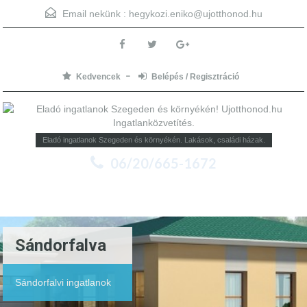
Email nekünk :
hegykozi.eniko@ujotthonod.hu
Kedvencek
Belépés / Regisztráció
Eladó ingatlanok Szegeden és környékén. Lakások, családi házak.
06/20/665-1672
Menu
Sándorfalva
Sándorfalvi ingatlanok