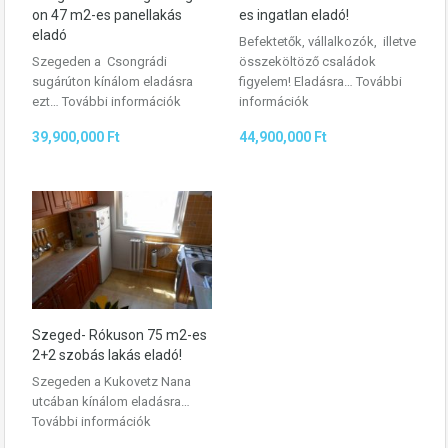
on 47 m2-es panellakás
es ingatlan eladó!
eladó
Befektetők, vállalkozók, illetve
Szegeden a Csongrádi
összeköltöző családok
sugárúton kínálom eladásra
figyelem! Eladásra…
További
ezt…
További információk
információk
39,900,000 Ft
44,900,000 Ft
Szeged- Rókuson 75 m2-es
2+2 szobás lakás eladó!
Szegeden a Kukovetz Nana
utcában kínálom eladásra…
További információk